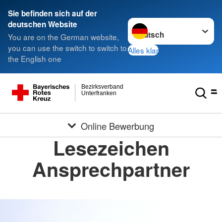
Sie befinden sich auf der
Sprache wechseln zu
deutschen Website
You are on the German website,
you can use the switch to switch to
Alles klar
the English one
Bezirksverband
Unterfranken
Online Bewerbung
Lesezeichen
Ansprechpartner