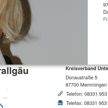
9
Da
F
allgäu
Kreisverband Unte
Donaustraße 5
87700
Memmingen
Telefon:
08331 953
Telefax:
08331 953