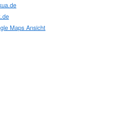
kua.de
k.de
ogle Maps Ansicht