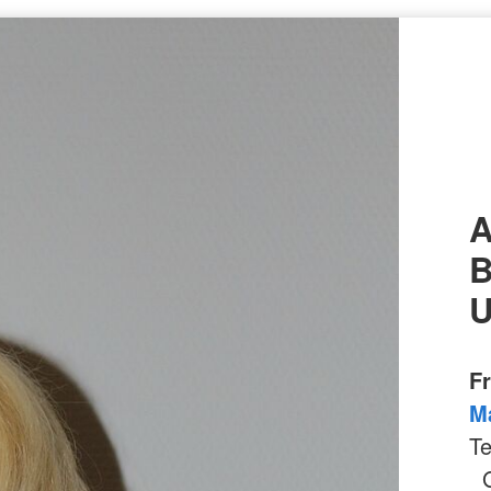
A
B
U
F
M
Te
Gr