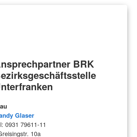
nsprechpartner BRK
ezirksgeschäftsstelle
nterfranken
rau
andy Glaser
l: 0931 79611-11
eisingstr. 10a