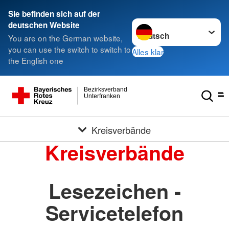
Sie befinden sich auf der
Sprache wechseln zu
deutschen Website
You are on the German website,
you can use the switch to switch to
Alles klar
the English one
Bezirksverband
Unterfranken
Kreisverbände
Kreisverbände
Lesezeichen -
Servicetelefon