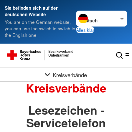
Sie befinden sich auf der
Sprache wechseln zu
deutschen Website
You are on the German website,
you can use the switch to switch to
Alles klar
the English one
Bezirksverband
Unterfranken
Kreisverbände
Kreisverbände
Lesezeichen -
Servicetelefon