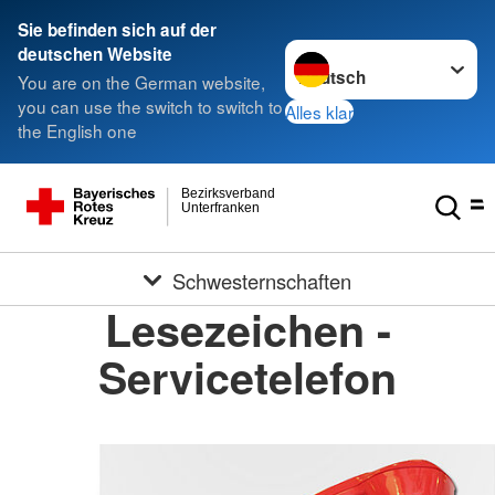
Sie befinden sich auf der
Sprache wechseln zu
deutschen Website
You are on the German website,
you can use the switch to switch to
Alles klar
the English one
Bezirksverband
Unterfranken
Schwesternschaften
Lesezeichen -
Servicetelefon