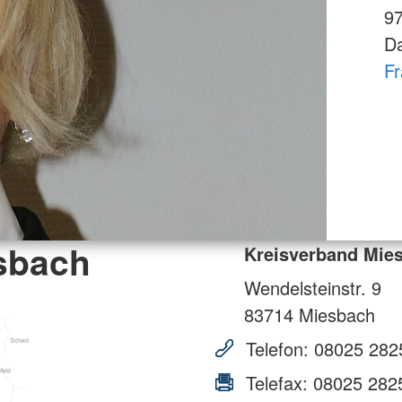
9
Da
F
sbach
Kreisverband Mie
Wendelsteinstr. 9
83714
Miesbach
Telefon:
08025 282
Telefax:
08025 282