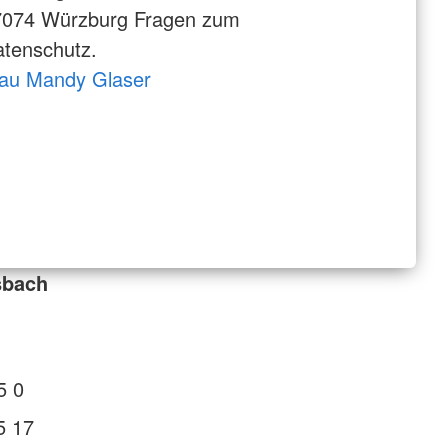
7074 Würzburg Fragen zum
tenschutz.
rau Mandy Glaser
sbach
5 0
5 17