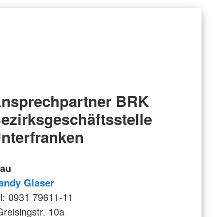
nsprechpartner BRK
ezirksgeschäftsstelle
nterfranken
rau
andy Glaser
l: 0931 79611-11
eisingstr. 10a