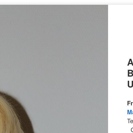
A
B
U
F
M
Te
Gr