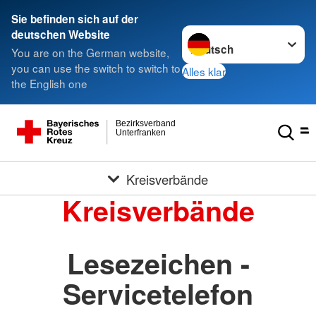
Sie befinden sich auf der
Sprache wechseln zu
deutschen Website
You are on the German website,
you can use the switch to switch to
Alles klar
the English one
Bezirksverband
Unterfranken
Kreisverbände
Kreisverbände
Lesezeichen -
Servicetelefon