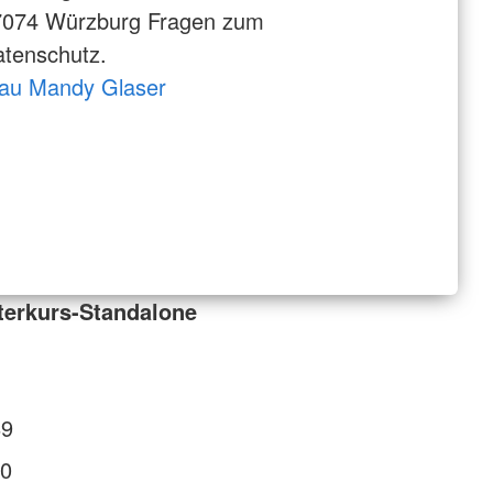
7074 Würzburg Fragen zum
tenschutz.
rau Mandy Glaser
terkurs-Standalone
89
0