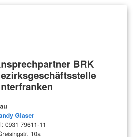
nsprechpartner BRK
ezirksgeschäftsstelle
nterfranken
rau
andy Glaser
l: 0931 79611-11
eisingstr. 10a