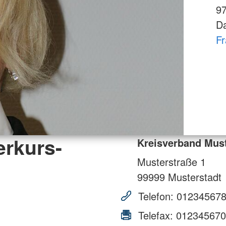
9
Da
F
erkurs-
Kreisverband Mus
Musterstraße 1
99999
Musterstadt
Telefon:
01234567
Telefax:
012345670