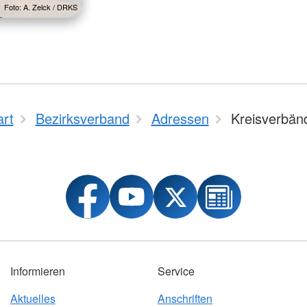
Foto: A. Zelck / DRKS
art
Bezirksverband
Adressen
Kreisverbän
Informieren
Service
Aktuelles
Anschriften