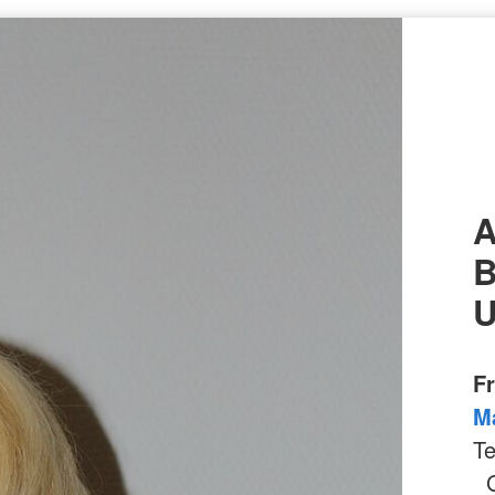
A
B
U
F
M
Te
Gr