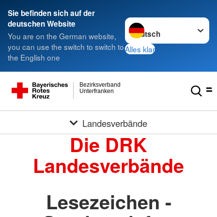
Sie befinden sich auf der
Sprache wechseln zu
deutschen Website
You are on the German website,
you can use the switch to switch to
Alles klar
the English one
Bezirksverband
Unterfranken
Landesverbände
Die DRK
Landesverbände
Lesezeichen -