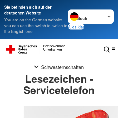
Sie befinden sich auf der
Sprache wechseln zu
deutschen Website
You are on the German website,
you can use the switch to switch to
Alles klar
the English one
Bezirksverband
Unterfranken
Schwesternschaften
Lesezeichen -
Servicetelefon