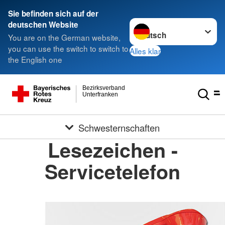
Sie befinden sich auf der
Sprache wechseln zu
deutschen Website
You are on the German website,
you can use the switch to switch to
Alles klar
the English one
Bezirksverband
Unterfranken
Schwesternschaften
Lesezeichen -
Servicetelefon