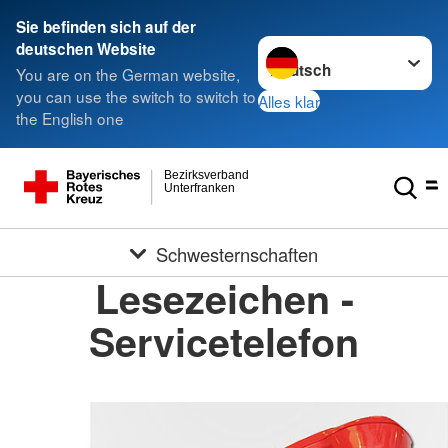
Sie befinden sich auf der
Sprache wechseln zu
deutschen Website
You are on the German website,
you can use the switch to switch to
Alles klar
the English one
Bezirksverband
Unterfranken
Schwesternschaften
Lesezeichen -
Servicetelefon