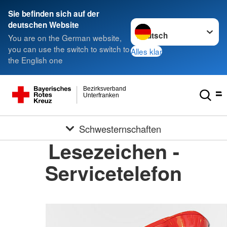
Sie befinden sich auf der
Sprache wechseln zu
deutschen Website
You are on the German website,
you can use the switch to switch to
Alles klar
the English one
Bezirksverband
Unterfranken
Schwesternschaften
Lesezeichen -
Servicetelefon