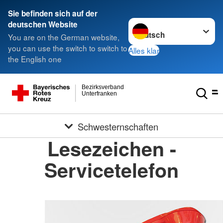
Sie befinden sich auf der
Sprache wechseln zu
deutschen Website
You are on the German website,
you can use the switch to switch to
Alles klar
the English one
Bezirksverband
Unterfranken
Schwesternschaften
Lesezeichen -
Servicetelefon