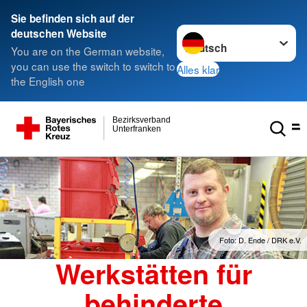
Sie befinden sich auf der
Sprache wechseln zu
deutschen Website
You are on the German website,
you can use the switch to switch to
Alles klar
the English one
Bezirksverband
Unterfranken
Foto: D. Ende / DRK e.V.
Werkstätten für
behinderte