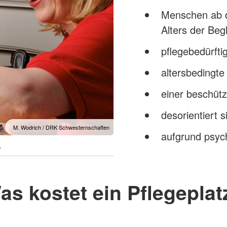
Menschen ab d
Alters der Beg
pflegebedürfti
altersbedingt
einer beschüt
desorientiert s
M. Wodrich / DRK Schwesternschaften
aufgrund psyc
.
as kostet ein Pflegeplat