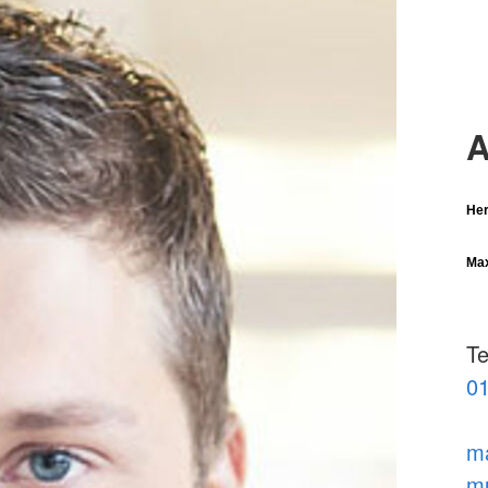
A
Her
Ma
Te
01
m
mu