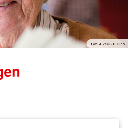
Foto: A. Zelck / DRK e.V.
gen