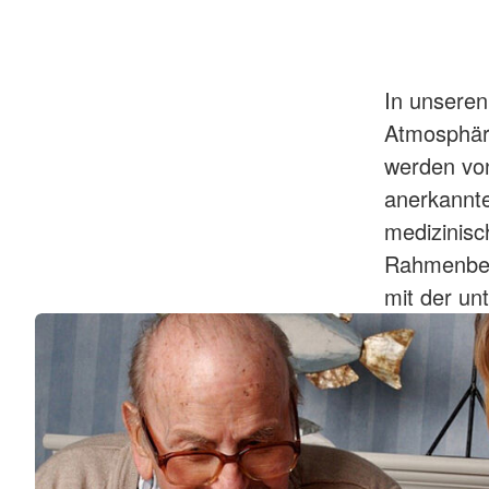
In unseren
Atmosphäre
werden von
anerkannte
medizinisch
Rahmenbed
mit der un