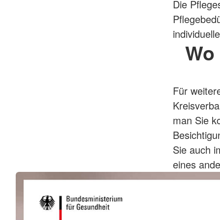
Die Pflege
Pflegebedü
individuel
Wo 
Für weiter
Kreisverba
man Sie ko
Besichtigu
Sie auch 
eines ande