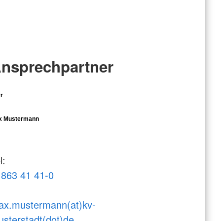
nsprechpartner
r
x Mustermann
l:
863 41 41-0
ax.mustermann(at)kv-
sterstadt(dot)de