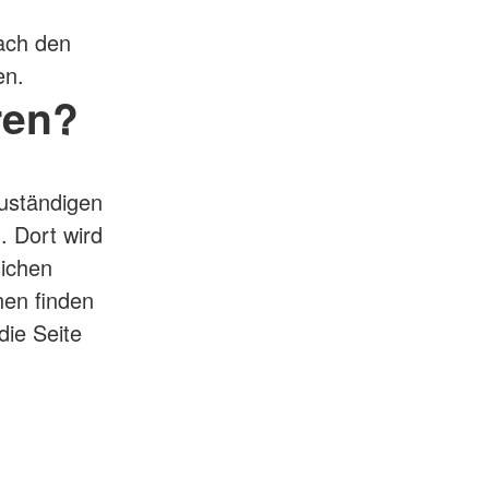
nach den
en.
ren?
zuständigen
. Dort wird
lichen
nen finden
die Seite