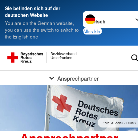
Sie befinden sich auf der
Sprache wechseln zu
deutschen Website
You are on the German website,
you can use the switch to switch to
Alles klar
the English one
Bezirksverband
Unterfranken
Ansprechpartner
Foto: A. Zelck / DRKS
Ansprechpartner