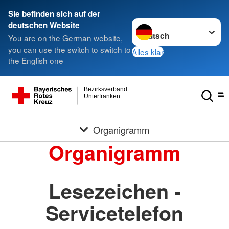
Sie befinden sich auf der
Sprache wechseln zu
deutschen Website
You are on the German website,
you can use the switch to switch to
Alles klar
the English one
Bezirksverband
Unterfranken
Organigramm
Organigramm
Lesezeichen -
Servicetelefon