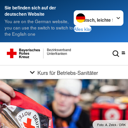
Sie befinden sich auf der
Sprache wechseln zu
deutschen Website
You are on the German website,
you can use the switch to switch to
Alles klar
the English one
Bezirksverband
Unterfranken
Kurs für Betriebs-Sanitäter
Foto: A. Zelck / DRK