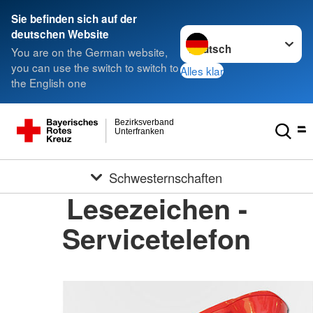
Sie befinden sich auf der
Sprache wechseln zu
deutschen Website
You are on the German website,
you can use the switch to switch to
Alles klar
the English one
Bezirksverband
Unterfranken
Schwesternschaften
Lesezeichen -
Servicetelefon