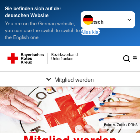
Sie befinden sich auf der
Sprache wechseln zu
deutschen Website
You are on the German website,
you can use the switch to switch to
Alles klar
the English one
Bezirksverband
Unterfranken
Mitglied werden
Foto: A. Zelck / DRKS
Mitglied werden