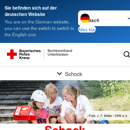
Sie befinden sich auf der
Sprache wechseln zu
deutschen Website
You are on the German website,
you can use the switch to switch to
Alles klar
the English one
Bezirksverband
Unterfranken
Schock
Foto: J. F. Müller / DRK e.V.
Schock